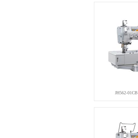
JH562-01