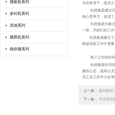
模板机系列
为业务骨干，使员
剑虎集团通过完善
多针机系列
核心竞争力，促进了
剑虎集团为新员工
其他系列
一体；为他们的工作
裁剪机系列
剑虎集团建立了定
根据实际工作中需要
曲折缝系列
除了公司组织和开
剑虎集团在培训专
极的心态，提高让员
员工在工作中少走弯
上一条：
面对困境
下一条：
专业领导